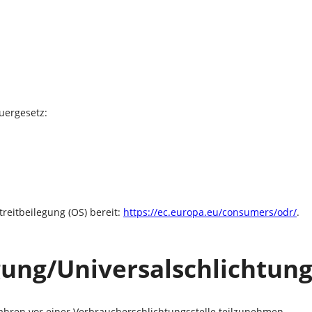
uergesetz:
treitbeilegung (OS) bereit:
https://ec.europa.eu/consumers/odr/
.
gung/Universal­schlichtungs
rfahren vor einer Verbraucherschlichtungsstelle teilzunehmen.